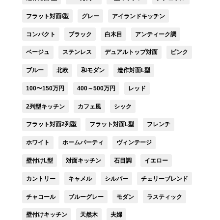
フラット対面I型
グレー
アイランドキッチン
コンパクト
ブラック
白木目
アンティーク調
ベージュ
ステンレス
デュアルトップ対面
ピンク
ブルー
北欧
和モダン
造作対面L型
100〜150万円
400～500万円
レッド
2列型キッチン
カフェ風
シック
フラット対面2列型
フラット対面L型
フレンチ
ホワイト
ホームパーティ
ヴィンテージ
壁付けL型
対面キッチン
石目調
イエロー
カントリー
キャメル
シルバー
チェリーブレンド
チャコール
ブルーグレー
モダン
ラスティック
壁付けキッチン
天然木
夫婦